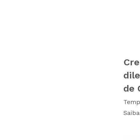
Cre
dil
de 
Tempo
Saiba