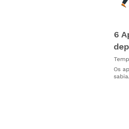
6 A
dep
Tempo
Os ap
sabia