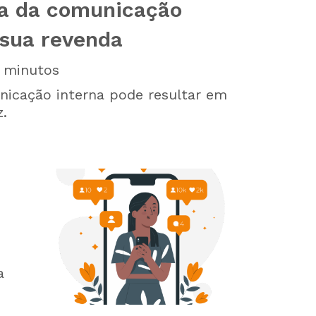
ia da comunicação
 sua revenda
minutos
icação interna pode resultar em
z.
a