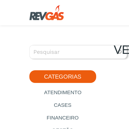
Pular
para
o
conteúdo
VE
CATEGORIAS
ATENDIMENTO
CASES
FINANCEIRO