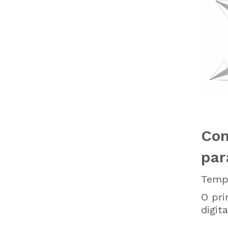
Com
par
Tempo
O pri
digit