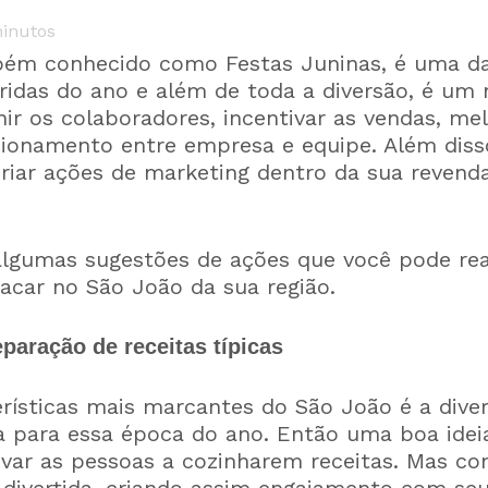
inutos
ém conhecido como Festas Juninas, é uma da
ridas do ano e além de toda a diversão, é u
nir os colaboradores, incentivar as vendas, me
cionamento entre empresa e equipe.⁣ Além dis
riar ações de marketing dentro da sua revenda
lgumas sugestões de ações que você pode rea
acar no São João da sua região.
eparação de receitas típicas
rísticas mais marcantes do São João é a dive
va para essa época do ano. Então uma boa idei
ivar as pessoas a cozinharem receitas. Mas co
 divertida, criando assim engajamento com se