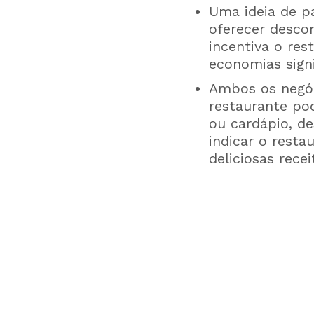
Uma ideia de p
oferecer descon
incentiva o res
economias signi
Ambos os negóc
restaurante po
ou cardápio, de
indicar o resta
deliciosas rece