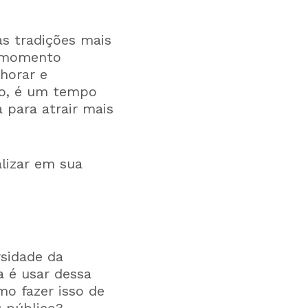
s tradições mais
m momento
lhorar e
so, é um tempo
 para atrair mais
lizar em sua
rsidade da
a é usar dessa
mo fazer isso de
u público?