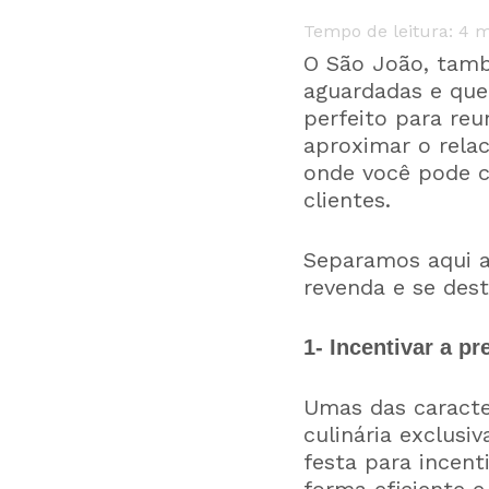
Tempo de leitura:
4
m
O São João, tamb
aguardadas e que
perfeito para reu
aproximar o rela
onde você pode c
clientes.
Separamos aqui a
revenda e se dest
1- Incentivar a pr
Umas das caracte
culinária exclusi
festa para incent
forma eficiente e