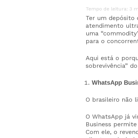
Tempo de leitura:
3
m
Ter um depósito 
atendimento ultr
uma “commodity”: 
para o concorren
Aqui está o porqu
sobrevivência” d
WhatsApp Busi
O brasileiro não 
O WhatsApp já vir
Business permite
Com ele, o reven