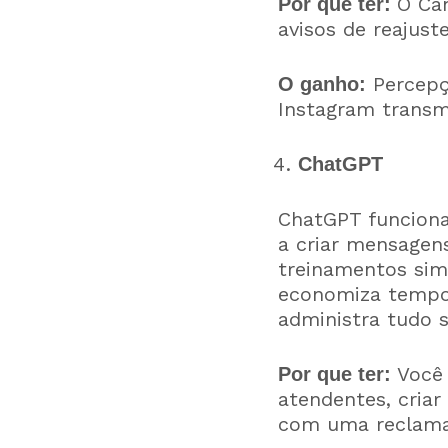
O Can
Por que ter:
avisos de reajust
Percepç
O ganho:
Instagram transmi
ChatGPT
ChatGPT funciona
a criar mensagens
treinamentos simp
economiza tempo e
administra tudo 
Você 
Por que ter:
atendentes, criar
com uma reclamaçã