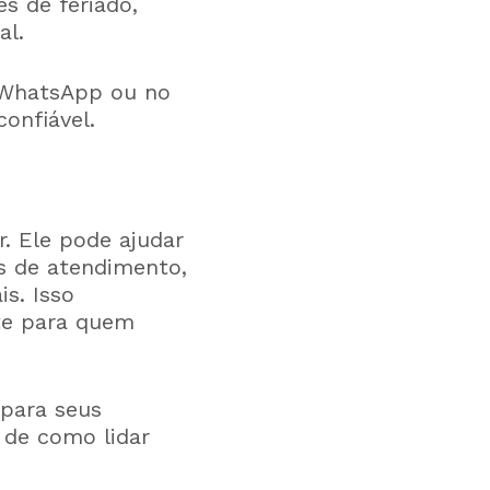
s de feriado,
al.
 WhatsApp ou no
onfiável.
. Ele pode ajudar
as de atendimento,
s. Isso
nte para quem
 para seus
s de como lidar