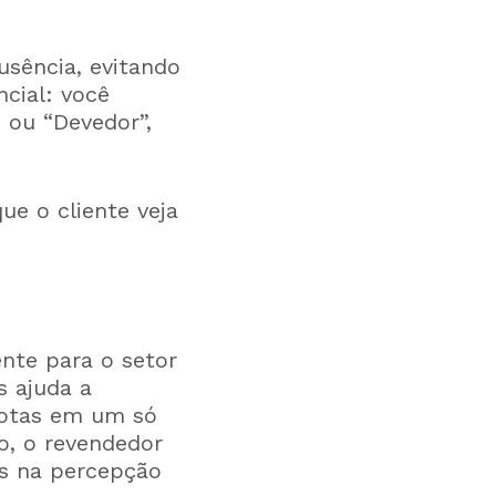
sência, evitando
ncial: você
 ou “Devedor”,
ue o cliente veja
nte para o setor
s ajuda a
 notas em um só
o, o revendedor
s na percepção