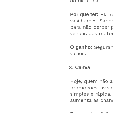
do dia a dia.
Ela r
Por que ter:
vasilhames. Saber
para não perder 
vendas dos motor
Seguranç
O ganho:
vazios.
Canva
Hoje, quem não a
promoções, aviso
simples e rápida.
aumenta as chanc